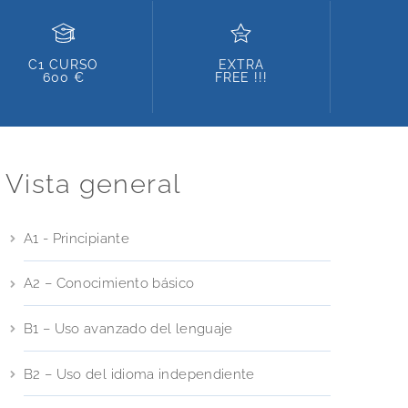
C1 CURSO
EXTRA
600 €
FREE !!!
Vista general
A1 - Principiante
A2 – Conocimiento básico
B1 – Uso avanzado del lenguaje
B2 – Uso del idioma independiente