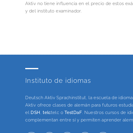
Aktiv no tiene influencia en el precio de estos 
y del instituto examinador.
Instituto de idiomas
Deutsch Aktiv Sprachinstitut, la escuela de idio
Aktiv ofrece clases de alemán para futuros estud
el
DSH
,
telc
telc o
TestDaF
. Nuestros cursos de idi
complementan entre sí y permiten aprender alem