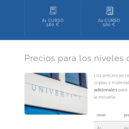
A1 CURSO
A2 CURSO
560 €
560 €
Precios para los niveles 
Los precios se r
copias y material
adicionales
para 
la escuela.
nivel
pr
A1
55