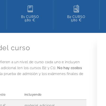
B1 CURSO
B2 CURSO
580 €
580 €
del curso
efieren a un nivel de curso cada uno e incluyen
 adicional (en los cursos B2 y C1).
No hay costos
la prueba de admisión y los exámenes finales de
ecio
incluyendo
0 €
material adicional