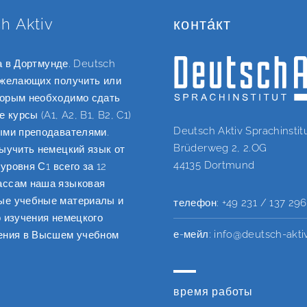
h Aktiv
конта́кт
ла в Дортмунде. Deutsch
 желающих получить или
торым необходимо сдать
курсы (A1, A2, B1, B2, C1)
Deutsch Aktiv Sprachinstit
ыми преподавателями.
Brüderweg 2, 2.OG
выучить немецкий язык от
44135 Dortmund
уровня С1 всего за 12
ассам наша языковая
ые учебные материалы и
телефон:
+49 231 / 137 29
о изучения немецкого
е-мейл:
info@deutsch-akti
чения в Высшем учебном
время работы