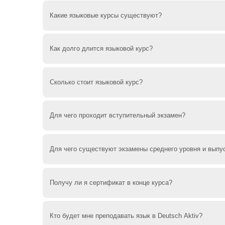
Deutsch Aktiv расположен в центре города Дорт
Какие языковые курсы существуют?
A1, A2, B1, B2, C1
Как долго длится языковой курс?
Курс длится 8 недель. Это соответствует приме
Сколько стоит языковой курс?
Языковой курс стоит 480 - 495 евро. Могут б
Для чего проходит вступительный экзамен?
экзаменов, которые работают на Deutsch Aktiv.
Со вступительным экзаменом мы можем судить
Для чего существуют экзамены среднего уровня и выпу
того, чтобы занятия были слаженными и продук
уровне .
Экзамены являются важным инструментом для 
Получу ли я сертификат в конце курса?
языковые навыки или для каких областей нео
Кроме того, для вас важно понять, какой прог
Да, если вы сдадите выпускной экзамен.
убеждаемся, что вы также готовы к следующем
Кто будет мне преподавать язык в Deutsch Aktiv?