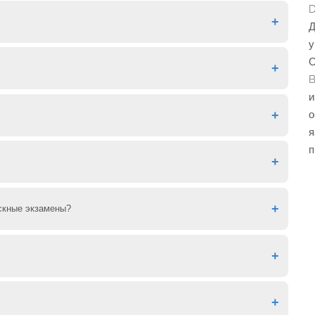
D
мунд на станции метро Reinoldikirche.
Д
у
О
B
и
рно 200 урокам (1 урок = 45 минут)
о
я
п
ыть дополнительные расходы на регистрацию
 о вашем уровне немецкого языка. Он служит для
скные экзамены?
тивными , и все ученики владели языком на одном
учителей, чтобы проверить, насколько хороши ваши
бходимы дополнительные объяснения или упражнения.
ресс вы делаете. С окончательным экзаменом мы
у курсу.