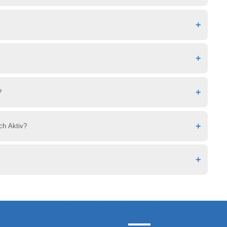
рофессиональную подготовку в области немецких
а затем получить всю информацию, отправленную по
о в наш офис.
и наличными.
?
ch Aktiv?
ятся к экзаменам по языку для учебы, средний
я со своим учителем или вы можете прийти в офис.