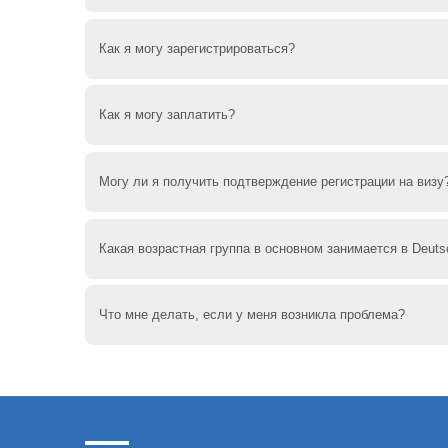
Занятия ведут опытные учителя. Все прошли п
Как я могу зарегистрироваться?
исследований, дидактики иностранного языка .
Вы можете легко зарегистрироваться онлайн, 
Как я могу заплатить?
электронной почте. Или вы можете прийти прям
Вы можете оплатить банковским переводом ил
Могу ли я получить подтверждение регистрации на визу
Да. Но имейте в виду сроки!
Какая возрастная группа в основном занимается в Deuts
Поскольку большинство наших студентов готов
Что мне делать, если у меня возникла проблема?
возраст составляет от 20 до 25 лет.
Если у вас есть проблемы, вы можете связатьс
Мы обязательно найдем решение!