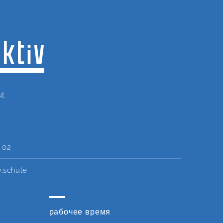
ut
6 02
v.schule
рабочее время